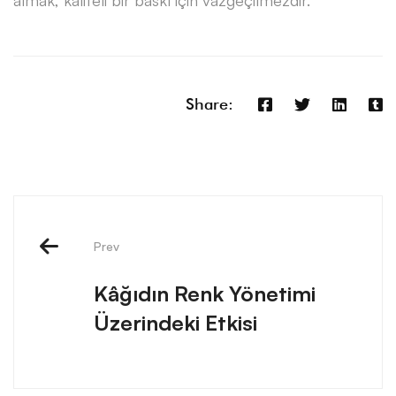
Share:
Post
navigation
Prev
Kâğıdın Renk Yönetimi
Üzerindeki Etkisi